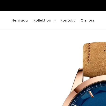
vidare
till
…
innehåll
Hemsida
Kollektion
Kontakt
Om oss
Gå vidare till
produktinformation