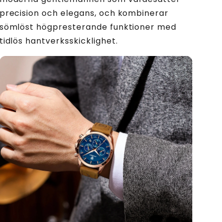
precision och elegans, och kombinerar
sömlöst högpresterande funktioner med
tidlös hantverksskicklighet.