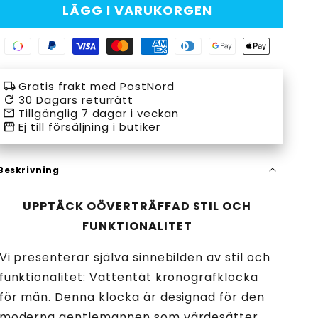
LÄGG I VARUKORGEN
Swish
Paypal
Visa
Master
American
Diners
Google
Apple
payment
payment
payment
payment
express
club
pay
pay
local_shipping
Gratis frakt med PostNord
method
method
method
method
payment
payment
payment
payment
refresh
30 Dagars returrätt
email
Tillgänglig 7 dagar i veckan
method
method
method
method
storefront
Ej till försäljning i butiker
Beskrivning
UPPTÄCK OÖVERTRÄFFAD STIL OCH
FUNKTIONALITET
Vi presenterar själva sinnebilden av stil och
funktionalitet: Vattentät kronografklocka
för män. Denna klocka är designad för den
moderna gentlemannen som värdesätter