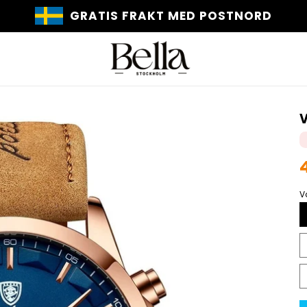
30 DAGARS RETURRÄTT
V
p
V