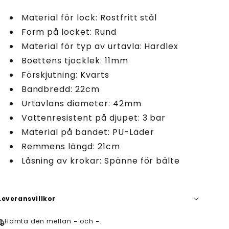
Material för lock: Rostfritt stål
Form på locket: Rund
Material för typ av urtavla: Hardlex
Boettens tjocklek: 11mm
Förskjutning: Kvarts
Bandbredd: 22cm
Urtavlans diameter: 42mm
Vattenresistent på djupet: 3 bar
Material på bandet: PU-Läder
Remmens längd: 21cm
Låsning av krokar: Spänne för bälte
Leveransvillkor
hipping
Hämta den mellan
-
och
-
.