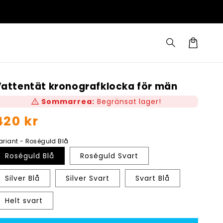
Varukorg
attentät kronografklocka för män
warning
Sommarrea:
Begränsat lager!
Ordinarie
420 kr
ris
ariant - Roséguld Blå
Roséguld Blå
Roséguld Svart
Silver Blå
Silver Svart
Svart Blå
Helt svart