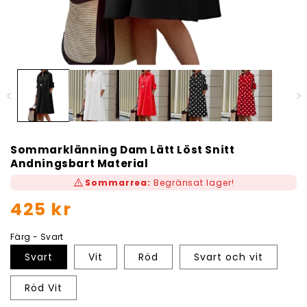
Sommarklänning Dam Lätt Löst Snitt
Andningsbart Material
warning
Sommarrea:
Begränsat lager!
Ordinarie
425 kr
pris
Färg - Svart
Svart
Vit
Röd
Svart och vit
Röd Vit