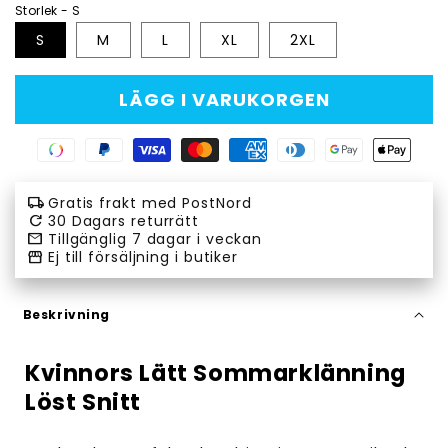
Storlek - S
S
M
L
XL
2XL
LÄGG I VARUKORGEN
Swish
Paypal
Visa
Master
American
Diners
Google
Apple
payment
payment
payment
payment
express
club
pay
pay
local_shipping
Gratis frakt med PostNord
method
method
method
method
payment
payment
payment
payment
refresh
30 Dagars returrätt
email
Tillgänglig 7 dagar i veckan
method
method
method
method
storefront
Ej till försäljning i butiker
Beskrivning
Kvinnors Lätt Sommarklänning
Löst Snitt