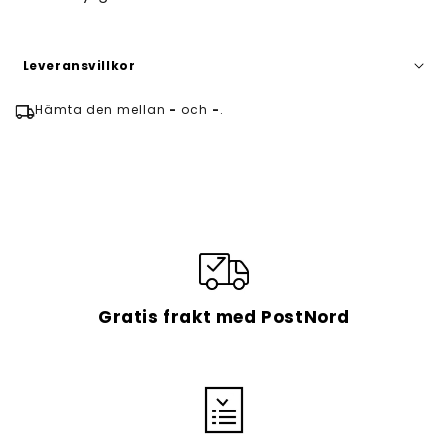
Leveransvillkor
local_shipping
Hämta den mellan
-
och
-
.
Bearbetningstiden är 1 arbetsdag och
leveranstiden är i genomsnitt 7-14 dagar.
Gratis frakt med PostNord
Alltid GRATIS frakt