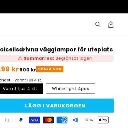
Varukorg
olcellsdrivna vägglampor för uteplats
warning
Sommarrea:
Begränsat lager!
Ordinarie
299 kr
örsäljningspris
600 kr
SPARA
50
%
ris
ariant - Varmt ljus 4 st.
Varmt ljus 4 st.
White light 4pcs
LÄGG I VARUKORGEN
Swish
Paypal
Visa
Master
American
Diners
Google
Apple