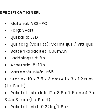
SPECIFIKATIONER:
Material: ABS+PC
Färg: Svart
Ljuskälla: LED
Ljus färg (valfritt): Varmt ljus / vitt ljus
Batterikapacitet: 600mAh
Laddningstid: 8h
Arbetstid: 8-10h
Vattentät nivå: IP65
Storlek: 10 x 7.5 x 3 cm/4.1 x 3 x 1.2 tum
(L x B x H)
Paketets storlek: 12 x 8.6 x 7.5 cm/4.7 x
3.4 x 3 tum (L x B x H)
Paketets vikt: 0.22kg/7.8oz