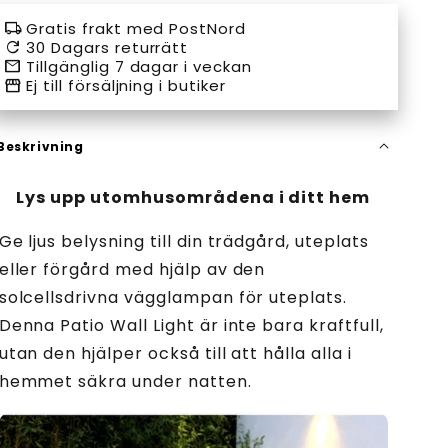
payment
payment
payment
payment
express
club
pay
pay
local_shipping
Gratis frakt med PostNord
method
method
method
method
payment
payment
payment
payment
refresh
30 Dagars returrätt
email
Tillgänglig 7 dagar i veckan
method
method
method
method
storefront
Ej till försäljning i butiker
Beskrivning
Lys upp utomhusområdena i ditt hem
Ge ljus belysning till din trädgård, uteplats
eller förgård med hjälp av den
solcellsdrivna vägglampan för uteplats.
Denna Patio Wall Light är inte bara kraftfull,
utan den hjälper också till att hålla alla i
hemmet säkra under natten.