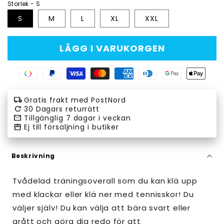
Storlek - S
S
M
L
XL
XXL
LÄGG I VARUKORGEN
Swish
Paypal
Visa
Master
American
Diners
Google
Apple
payment
payment
payment
payment
express
club
pay
pay
local_shipping
Gratis frakt med PostNord
method
method
method
method
payment
payment
payment
payment
refresh
30 Dagars returrätt
email
Tillgänglig 7 dagar i veckan
method
method
method
method
storefront
Ej till försäljning i butiker
Beskrivning
Tvådelad träningsoverall som du kan klä upp
med klackar eller klä ner med tennisskor! Du
väljer själv! Du kan välja att bära svart eller
grått och göra dig redo för att