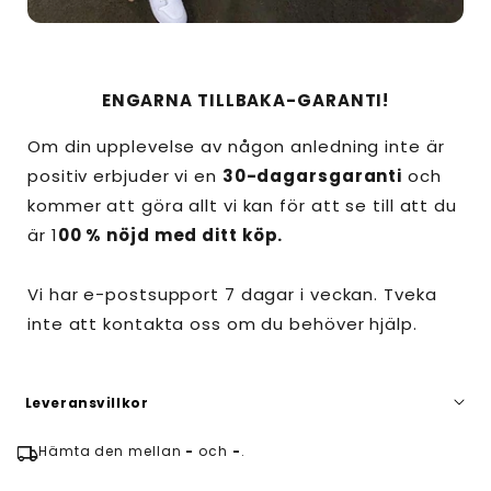
ENGARNA TILLBAKA-GARANTI!
Om din upplevelse av någon anledning inte är
positiv erbjuder vi en
30-dagarsgaranti
och
kommer att göra allt vi kan för att se till att du
är 1
00 % nöjd med ditt köp.
Vi har e-postsupport 7 dagar i veckan. Tveka
inte att kontakta oss om du behöver hjälp.
Leveransvillkor
local_shipping
Hämta den mellan
-
och
-
.