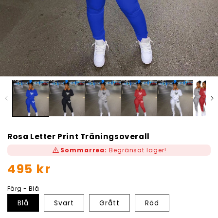
Rosa Letter Print Träningsoverall
warning
Sommarrea:
Begränsat lager!
Ordinarie
495 kr
pris
Färg - Blå
Blå
Svart
Grått
Röd