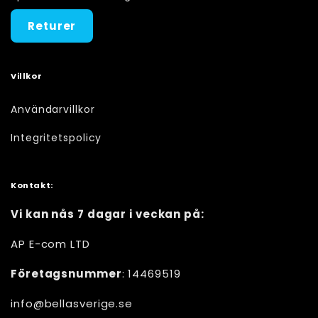
Returer
Villkor
Användarvillkor
Integritetspolicy
Kontakt:
Vi kan nås 7 dagar i veckan på:
AP E-com LTD
Företagsnummer
: 14469519
info@bellasverige.se