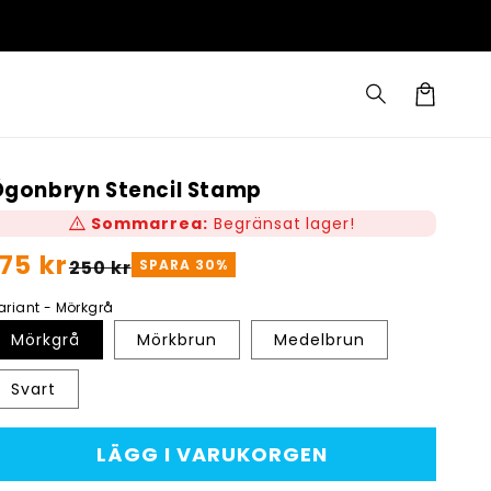
30 DAGARS RETURRÄTT
Varukorg
gonbryn Stencil Stamp
warning
Sommarrea:
Begränsat lager!
Ordinarie
175 kr
örsäljningspris
250 kr
SPARA
30
%
ris
ariant - Mörkgrå
Mörkgrå
Mörkbrun
Medelbrun
Svart
LÄGG I VARUKORGEN