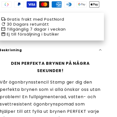
Swish
Paypal
Visa
Master
American
Diners
Google
Apple
payment
payment
payment
payment
express
club
pay
pay
local_shipping
Gratis frakt med PostNord
method
method
method
method
payment
payment
payment
payment
refresh
30 Dagars returrätt
email
Tillgänglig 7 dagar i veckan
method
method
method
method
storefront
Ej till försäljning i butiker
Beskrivning
DEN PERFEKTA BRYNEN PÅ NÅGRA
SEKUNDER!
Vår ögonbrynsstencil Stamp ger dig den
perfekta brynen som vi alla önskar oss utan
problem! En fullpigmenterad, vatten- och
svettresistent ögonbrynspomad som
hjälper till att fylla ut brynen PERFEKT varje