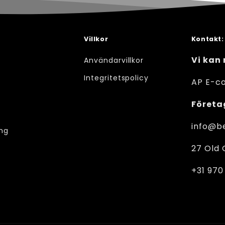
Villkor
Kontakt:
Vi kan 
Användarvillkor
Integritetspolicy
AP E-c
s
Föret
info@be
ing
27 Old 
+31 970