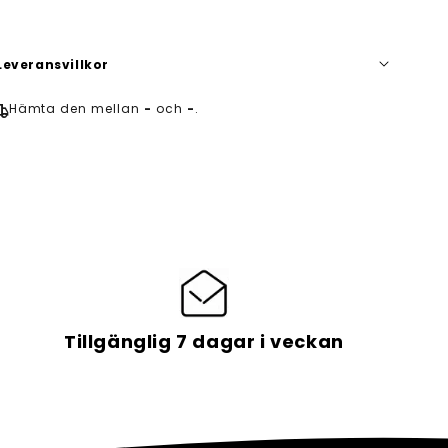
Leveransvillkor
hipping
Hämta den mellan
-
och
-
.
Bearbetningstiden är 1 arbetsdag och
leveranstiden är i genomsnitt 7-14
dagar.
Tillgänglig 7 dagar i veckan
Alltid GRATIS frakt