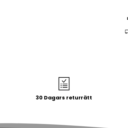
local_s
30 Dagars returrätt