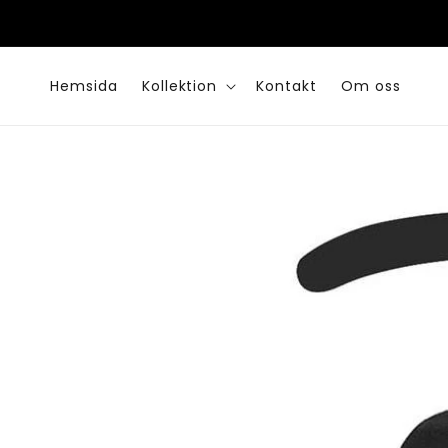
vidare
STNORD
till
innehåll
Hemsida
Kollektion
Kontakt
Om oss
Gå vidare till
produktinformation