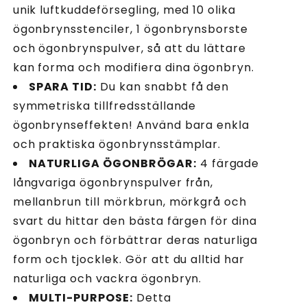
unik luftkuddeförsegling, med 10 olika
ögonbrynsstenciler, 1 ögonbrynsborste
och ögonbrynspulver, så att du lättare
kan forma och modifiera dina ögonbryn.
SPARA TID:
Du kan snabbt få den
symmetriska tillfredsställande
ögonbrynseffekten! Använd bara enkla
och praktiska ögonbrynsstämplar.
NATURLIGA ÖGONBRÖGAR:
4 färgade
långvariga ögonbrynspulver från,
mellanbrun till mörkbrun, mörkgrå och
svart du hittar den bästa färgen för dina
ögonbryn och förbättrar deras naturliga
form och tjocklek. Gör att du alltid har
naturliga och vackra ögonbryn.
MULTI-PURPOSE:
Detta