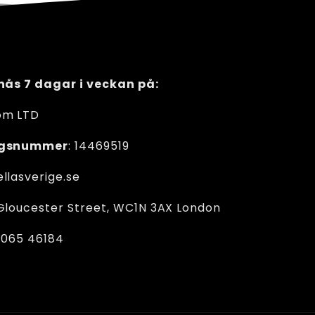
nås 7 dagar i veckan på:
om LTD
agsnummer
: 14469519
llasverige.se
Gloucester Street, WC1N 3AX London
 065 46184