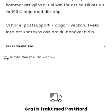
kommer att göra allt vi kan för att se till att du
är 100 % nöjd med ditt köp.
Vi har e-postsupport 7 dagar i veckan. Tveka
inte att kontakta oss om du behöver hjälp.
Leveransvillkor
local_shipping
Hämta den mellan
-
och
-
.
Bearbetningstiden är 1 arbetsdag och
leveranstiden är i genomsnitt 7-14 dagar.
Gratis frakt med PostNord