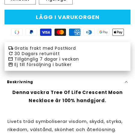
LÄGG I VARUKORGEN
Swish
Paypal
Visa
Master
American
Diners
Google
Apple
payment
payment
payment
payment
express
club
pay
pay
local_shipping
Gratis frakt med PostNord
method
method
method
method
payment
payment
payment
payment
refresh
30 Dagars returrätt
email
Tillgänglig 7 dagar i veckan
method
method
method
method
storefront
Ej till försäljning i butiker
Beskrivning
Denna vackra Tree Of Life Crescent Moon
Necklace är 100% handgjord.
Livets träd symboliserar visdom, skydd, styrka,
rikedom, välstånd, skönhet och återlösning.