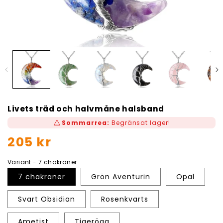
Livets träd och halvmåne halsband
warning
Sommarrea:
Begränsat lager!
Ordinarie
205 kr
pris
Variant - 7 chakraner
7 chakraner
Grön Aventurin
Opal
Svart Obsidian
Rosenkvarts
Ametist
Tigeröga