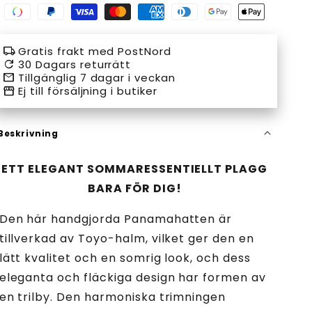
Swish
Paypal
Visa
Master
American
Diners
Google
Apple
payment
payment
payment
payment
express
club
pay
pay
local_shipping
Gratis frakt med PostNord
method
method
method
method
payment
payment
payment
payment
refresh
30 Dagars returrätt
email
Tillgänglig 7 dagar i veckan
method
method
method
method
storefront
Ej till försäljning i butiker
Beskrivning
ETT ELEGANT SOMMARESSENTIELLT PLAGG
BARA FÖR DIG!
Den här handgjorda Panamahatten är
tillverkad av Toyo-halm, vilket ger den en
lätt kvalitet och en somrig look, och dess
eleganta och fläckiga design har formen av
en trilby. Den harmoniska trimningen