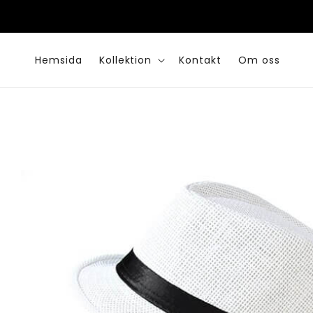
vidare
till
innehåll
Hemsida
Kollektion
Kontakt
Om oss
Gå vidare till
produktinformation