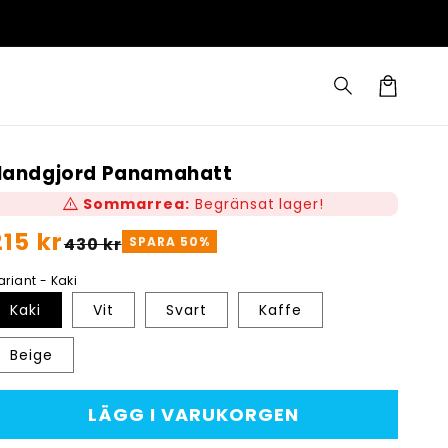
Varukorg
Handgjord Panamahatt
warning
Sommarrea:
Begränsat lager!
Ordinarie
215 kr
örsäljningspris
430 kr
SPARA
50
%
ris
ariant - Kaki
Kaki
Vit
Svart
Kaffe
Beige
LÄGG I VARUKORGEN