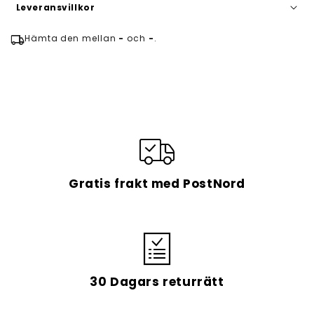
Leveransvillkor
local_shipping
Hämta den mellan
-
och
-
.
Bearbetningstiden är 1 arbetsdag och
leveranstiden är i genomsnitt 7-14 dagar.
Gratis frakt med PostNord
Alltid GRATIS frakt
30 Dagars returrätt