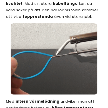
kvalitet
, Med sin stora
kabellängd
kan du
vara säker på att den här lödpistolen kommer
att visa
topprestanda
även vid stora jobb.
Med
intern värmelödning
undviker man att
användarna bränns av
höga temperaturer
.