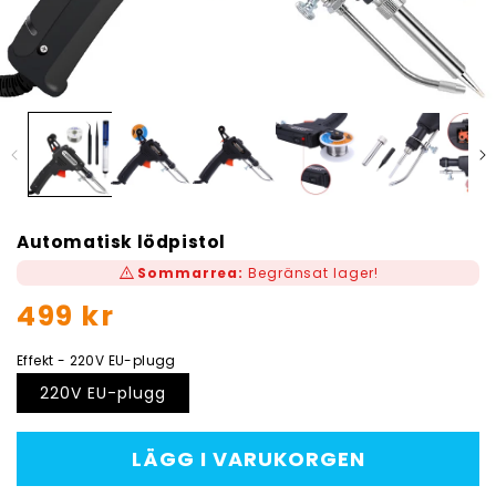
Automatisk lödpistol
warning
Sommarrea:
Begränsat lager!
Ordinarie
499 kr
pris
Effekt - 220V EU-plugg
220V EU-plugg
LÄGG I VARUKORGEN