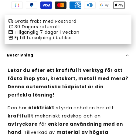
Swish
Paypal
Visa
Master
American
Diners
Google
Apple
payment
payment
payment
payment
express
club
pay
pay
local_shipping
Gratis frakt med PostNord
method
method
method
method
payment
payment
payment
payment
refresh
30 Dagars returrätt
email
Tillgänglig 7 dagar i veckan
method
method
method
method
storefront
Ej till försäljning i butiker
Beskrivning
Letar du efter ett kraftfullt verktyg för att
fästa ihop ytor, kretskort, metall med mera?
Denna automatiska lödpistol är din
perfekta lösning!
Den här
elektriskt
styrda enheten har ett
kraftfullt
mekaniskt redskap och en
avtryckare
för
enklare användning med en
hand
. Tillverkad av
material av högsta