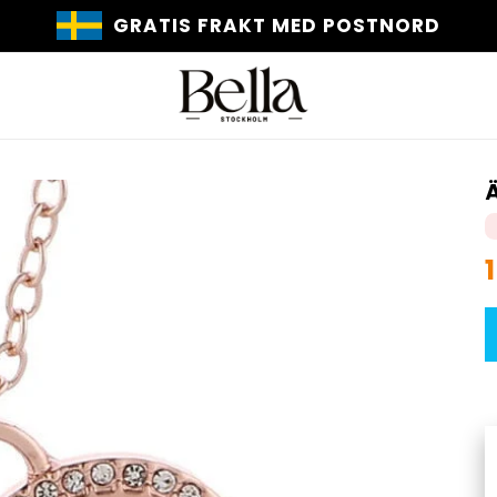
30 DAGARS RETURRÄTT
Ä
p