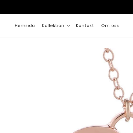
vidare
till
innehåll
Hemsida
Kollektion
Kontakt
Om oss
Gå vidare till
produktinformation